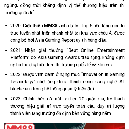
ngừng, đồng thời khẳng định vị thế thương hiệu trên thị
trường quốc tế.
2020:
Giới thiệu MM88
vinh dự lọt Top 5 nền tảng giải trí
trực tuyến phát triển nhanh nhất tại khu vực châu Á, được
công bố bởi Asia Gaming Report uy tín hàng đầu.
2021: Nhận giải thưởng “Best Online Entertainment
Platform” do Asia Gaming Awards trao tặng, khẳng định
uy tín thương hiệu trên thị trường quốc tế và khu vực.
2022: Được vinh danh ở hạng mục “Innovation in Gaming
Technology” nhờ ứng dụng thành công công nghệ AI,
blockchain trong hệ thống quản lý hiện đại.
2023: Chính thức có mặt tại hơn 20 quốc gia, trở thành
thương hiệu giải trí trực tuyến toàn cầu, duy trì lượng
thành viên tăng trưởng ổn định bền vững hàng năm.