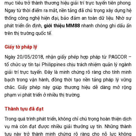
mục tiêu trở thành thương hiệu giải trí trực tuyến tiên phong.
Ngay từ thời điểm ra mắt, nền tảng đã chú trọng xây dựng hệ
thống công nghệ hiện đại, bảo đảm an toàn dữ liệu. Nhờ sự
phát triển ổn định,
giới thiệu MM88
nhanh chóng ghi dấu ấn
trên thị trường quốc tế.
Giấy tờ pháp lý
Ngày 20/05/2018, nhận giấy phép hợp pháp từ PAGCOR –
tổ chức uy tín tại Philippines chịu trách nhiệm quản lý ngành
giải trí trực tuyến. Đây là minh chứng rõ ràng cho tính minh
bạch trong vận hành, đồng thời tạo nền tảng pháp lý vững
chắc. Giấy phép này giúp thương hiệu dễ dàng mở rộng
phạm vi phát triển ở nhiều thị trường.
Thành tựu đã đạt
Trong quá trình phát triển, không chỉ chú trọng hoàn thiện dịch
vụ mà còn đạt được nhiều giải thưởng uy tín. Những thành
tựu này trở thành minh chứng rõ ràng cho nỗ lực không