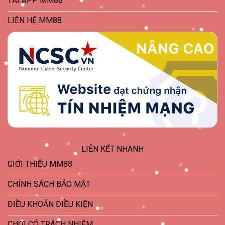
TẢI APP MM88
LIÊN HỆ MM88
LIÊN KẾT NHANH
GIỚI THIỆU MM88
CHÍNH SÁCH BẢO MẬT
ĐIỀU KHOẢN ĐIỀU KIỆN
CHƠI CÓ TRÁCH NHIỆM