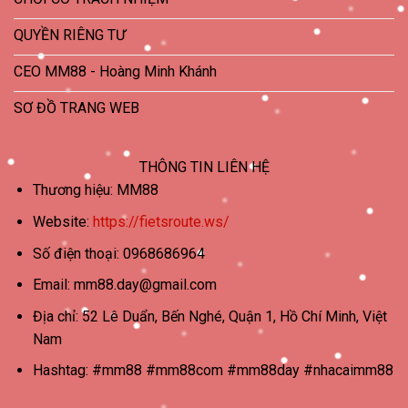
QUYỀN RIÊNG TƯ
CEO MM88 - Hoàng Minh Khánh
SƠ ĐỒ TRANG WEB
THÔNG TIN LIÊN HỆ
Thương hiệu: MM88
Website:
https://fietsroute.ws/
Số điện thoại: 0968686964
Email:
mm88.day@gmail.com
Địa chỉ: 52 Lê Duẩn, Bến Nghé, Quận 1, Hồ Chí Minh, Việt
Nam
Hashtag: #mm88 #mm88com #mm88day #nhacaimm88