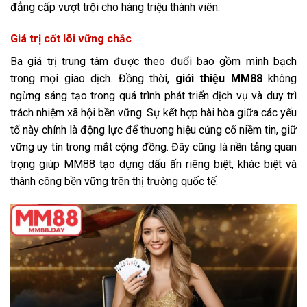
đẳng cấp vượt trội cho hàng triệu thành viên.
Giá trị cốt lõi vững chắc
Ba giá trị trung tâm được theo đuổi bao gồm minh bạch
trong mọi giao dịch. Đồng thời,
giới thiệu MM88
không
ngừng sáng tạo trong quá trình phát triển dịch vụ và duy trì
trách nhiệm xã hội bền vững. Sự kết hợp hài hòa giữa các yếu
tố này chính là động lực để thương hiệu củng cố niềm tin, giữ
vững uy tín trong mắt cộng đồng. Đây cũng là nền tảng quan
trọng giúp MM88 tạo dựng dấu ấn riêng biệt, khác biệt và
thành công bền vững trên thị trường quốc tế.