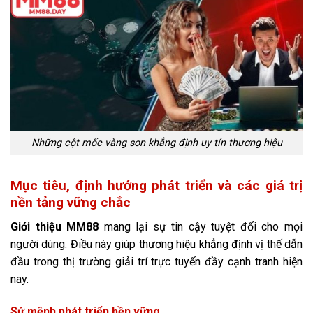
Những cột mốc vàng son khẳng định uy tín thương hiệu
Mục tiêu, định hướng phát triển và các giá trị
nền tảng vững chắc
Giới thiệu MM88
mang lại sự tin cậy tuyệt đối cho mọi
người dùng. Điều này giúp thương hiệu khẳng định vị thế dẫn
đầu trong thị trường giải trí trực tuyến đầy cạnh tranh hiện
nay.
Sứ mệnh phát triển bền vững