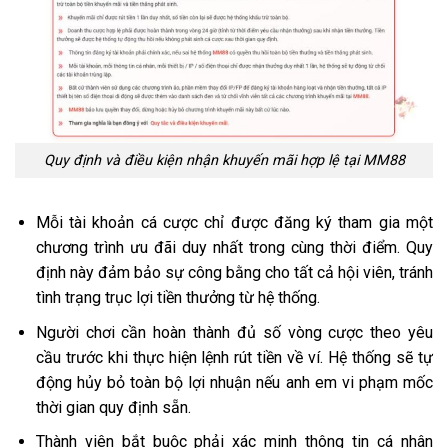
Quy định và điều kiện nhận khuyến mãi hợp lệ tại MM88
Mỗi tài khoản cá cược chỉ được đăng ký tham gia một
chương trình ưu đãi duy nhất trong cùng thời điểm. Quy
định này đảm bảo sự công bằng cho tất cả hội viên, tránh
tình trạng trục lợi tiền thưởng từ hệ thống.
Người chơi cần hoàn thành đủ số vòng cược theo yêu
cầu trước khi thực hiện lệnh rút tiền về ví. Hệ thống sẽ tự
động hủy bỏ toàn bộ lợi nhuận nếu anh em vi phạm mốc
thời gian quy định sẵn.
Thành viên bắt buộc phải xác minh thông tin cá nhân