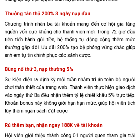
Thưởng tân thủ 200% 3 ngày nạp đầu
Chương trình nhân ba tài khoản mang đến cơ hội gia tăng
nguồn vốn cực khủng cho thành viên mới. Trong 72 giờ đầu
tiên tiến hành gửi tiền, hệ thống tự động cộng thêm mức
thưởng gấp đôi. Ưu đãi 200% tạo bệ phóng vững chắc giúp
anh em tự tin chinh phục các sảnh cược.
Bùng nổ thứ 3, nạp thường 5%
Sự kiện diễn ra định kỳ mỗi tuần nhằm tri ân toàn bộ người
chơi thân thiết của trang web. Thành viên thực hiện giao dịch
vào ngày thứ Ba đều nhận thêm tỷ lệ chiết khấu 5% trực tiếp.
Khoản bonus này không giới hạn hạn mức, giúp hội viên tích
lũy thêm ngân sách đặt cược.
Rủ thêm bạn, nhận ngay 188K về tài khoản
Hội viên giới thiệu thành công 01 người quen tham gia trải