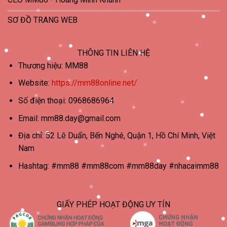
SƠ ĐỒ TRANG WEB
THÔNG TIN LIÊN HỆ
Thương hiệu: MM88
Website:
https://mm88online.net/
Số điện thoại: 0968686964
Email:
mm88.day@gmail.com
Địa chỉ: 52 Lê Duẩn, Bến Nghé, Quận 1, Hồ Chí Minh, Việt
Nam
Hashtag: #mm88 #mm88com #mm88day #nhacaimm88
GIẤY PHÉP HOẠT ĐỘNG UY TÍN